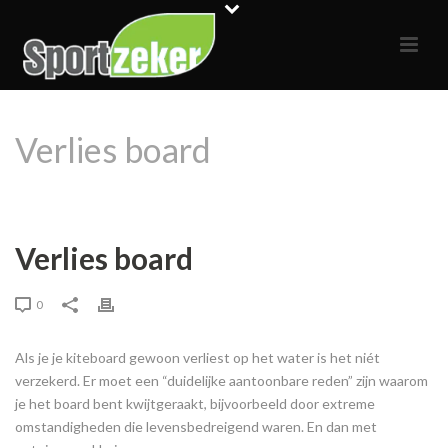
Verlies board
HOME
»
FAQS
»
VERLIES BOARD
Verlies board
0
Als je je kiteboard gewoon verliest op het water is het niét
verzekerd. Er moet een “duidelijke aantoonbare reden” zijn waarom
je het board bent kwijtgeraakt, bijvoorbeeld door extreme
omstandigheden die levensbedreigend waren. En dan met